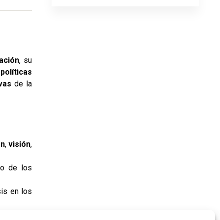
ación
, su
y
políticas
vas
de la
ón
,
visión
,
to de los
sis en los
es de una