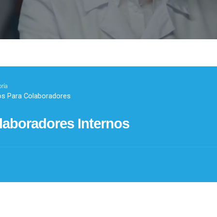
ría
os Para Colaboradores
olaboradores Internos