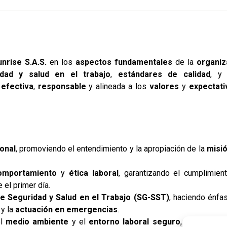
nrise S.A.S.
en los
aspectos fundamentales
de la
organiz
idad y salud en el trabajo
,
estándares de calidad
, 
 efectiva
,
responsable
y alineada a los
valores
y
expectati
onal
, promoviendo el entendimiento y la apropiación de la
misi
omportamiento
y
ética laboral
, garantizando el cumplimien
el primer día.
e Seguridad y Salud en el Trabajo (SG-SST)
, haciendo énfa
y la
actuación en emergencias
.
el
medio ambiente
y el
entorno laboral seguro
, como pilar