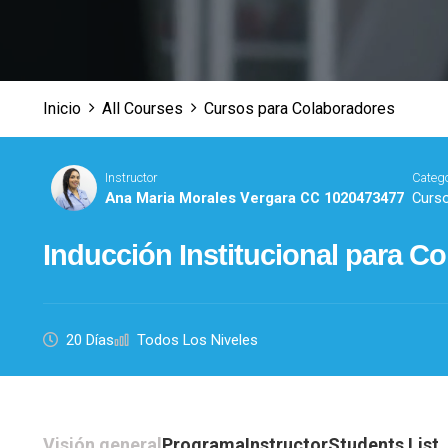
Inicio
All Courses
Cursos para Colaboradores
Instructor
Catego
Ana Maria Morales Vergara CC 1020473477
Curs
Inducción Institucional para C
20 Días
Todos Los Niveles
Visión general
Programa
Instructor
Students List