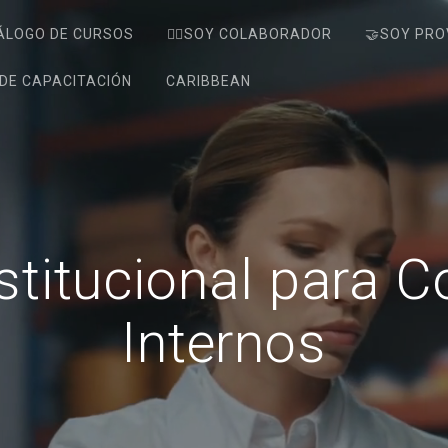
ÁLOGO DE CURSOS
🙋‍♂️SOY COLABORADOR
🤝SOY PRO
DE CAPACITACIÓN
CARIBBEAN
stitucional para 
Internos