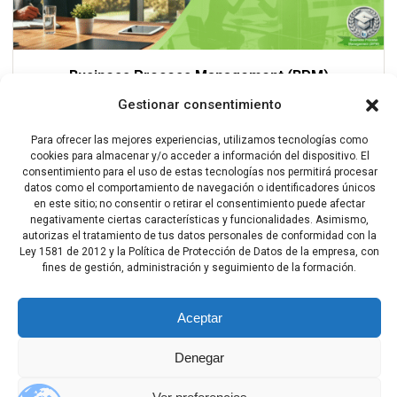
Business Process Management (BPM)
Gestionar consentimiento
por
Sergio Leon Arango Mendoza
Para ofrecer las mejores experiencias, utilizamos tecnologías como
en
cookies para almacenar y/o acceder a información del dispositivo. El
Mejora de Procesos
,
Todos los Cursos Disponibles
consentimiento para el uso de estas tecnologías nos permitirá procesar
datos como el comportamiento de navegación o identificadores únicos
29 Lecciones
0 Estudiantes
en este sitio; no consentir o retirar el consentimiento puede afectar
negativamente ciertas características y funcionalidades. Asimismo,
Inscríbete ahora
autorizas el tratamiento de tus datos personales de conformidad con la
Ley 1581 de 2012 y la Política de Protección de Datos de la empresa, con
fines de gestión, administración y seguimiento de la formación.
Aceptar
Denegar